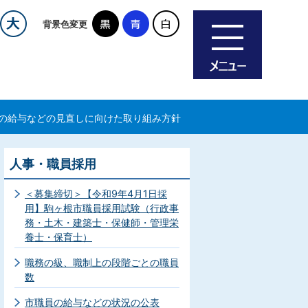
背景色変更
の給与などの見直しに向けた取り組み方針
人事・職員採用
＜募集締切＞【令和9年4月1日採
用】駒ヶ根市職員採用試験（行政事
務・土木・建築士・保健師・管理栄
養士・保育士）
職務の級、職制上の段階ごとの職員
数
市職員の給与などの状況の公表