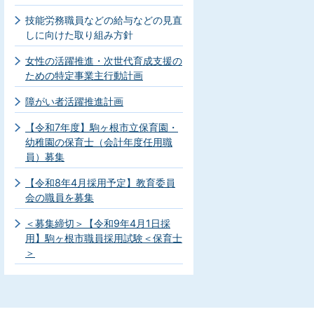
技能労務職員などの給与などの見直
しに向けた取り組み方針
女性の活躍推進・次世代育成支援の
ための特定事業主行動計画
障がい者活躍推進計画
【令和7年度】駒ヶ根市立保育園・
幼稚園の保育士（会計年度任用職
員）募集
【令和8年4月採用予定】教育委員
会の職員を募集
＜募集締切＞【令和9年4月1日採
用】駒ヶ根市職員採用試験＜保育士
＞