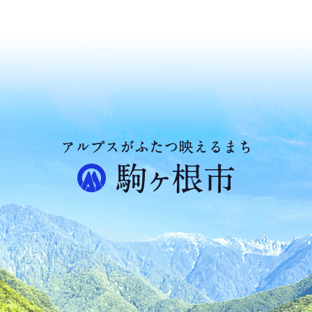
ア
ル
プ
ス
が
ふ
た
つ
映
え
る
ま
ち