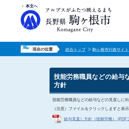
本文へ
現在の位置
総合トップ
駒ヶ根市行政サイト
技能労務職員などの給与
方針
技能労務職員などの給与などの見直しに向
（注意）ファイルをクリックしますと表示
給与見直し方針（技能労務） (PDFファ