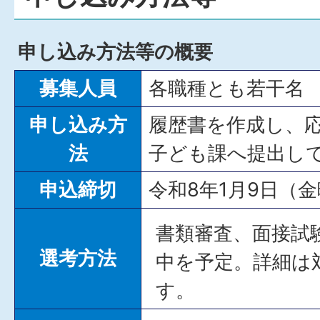
申し込み方法等の概要
募集人員
各職種とも若干名
申し込み方
履歴書を作成し、
法
子ども課へ提出し
申込締切
令和8年1月9日（
書類審査、面接試
選考方法
中を予定。詳細は
す。