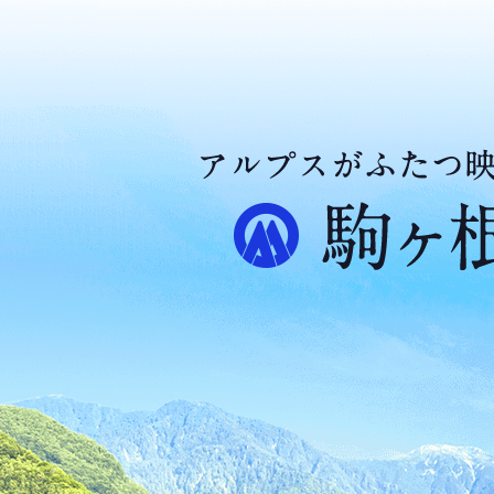
ア
ル
プ
ス
が
ふ
た
つ