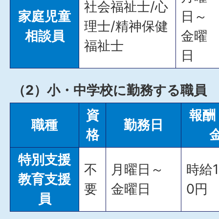
社会福祉士/心
家庭児童
日～
理士/精神保健
相談員
金曜
福祉士
日
（2）小・中学校に勤務する職員
資
報酬
職種
勤務日
格
特別支援
不
月曜日～
時給1
教育支援
要
金曜日
0円
員