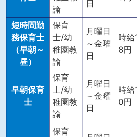
日
諭
短時間勤
保育
月曜日
務保育士
士/幼
時給1
～金曜
（早朝～
稚園教
8円
日
昼）
諭
保育
月曜日
早朝保育
士/幼
時給1
～金曜
士
稚園教
0円
日
諭
保育