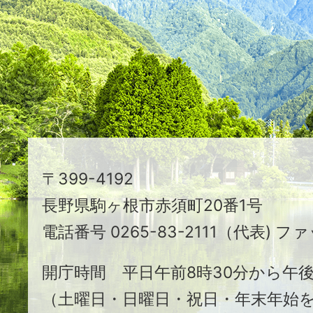
映
え
る
ま
ち
駒
〒399-4192
ヶ
長野県駒ヶ根市赤須町20番1号
根
電話番号 0265-83-2111（代表) ファ
市
開庁時間 平日午前8時30分から午後
（土曜日・日曜日・祝日・年末年始