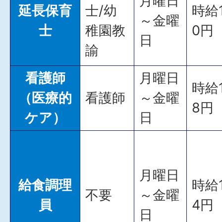
月曜日
延長保育
士/幼
時給1
～金曜
士
稚園教
0円
日
諭
看護師
月曜日
時給1
（医療的
看護師
～金曜
8円
ケア）
日
月曜日
給食調理
時給1
不要
～金曜
員
4円
日