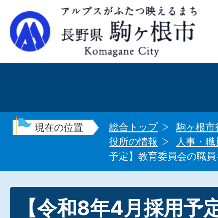
総合トップ
駒ヶ根市
現在の位置
役所の情報
人事・職
予定】教育委員会の職員
【令和8年4月採用予