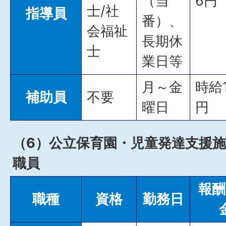
（当
6円
士/社
指導員
番）、
会福祉
長期休
士
業日等
月～金
時給1
補助員
不要
曜日
円
（6）公立保育園・児童発達支援
職員
報酬
職種
資格
勤務日