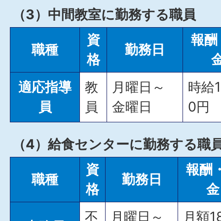
（3）中間教室に勤務する職員
資
報酬
職種
勤務日
格
適応指導
教
月曜日～
時給1
員
員
金曜日
0円
（4）給食センターに勤務する職
資
報酬
職種
勤務日
格
金
不
月曜日～
月額18