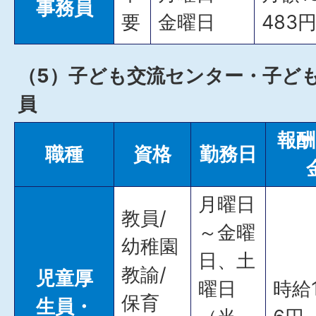
事務員
要
金曜日
483
（5）子ども交流センター・子ど
員
報酬
職種
資格
勤務日
月曜日
教員/
～金曜
幼稚園
日、土
教諭/
児童厚
曜日
時給1
保育
生員・