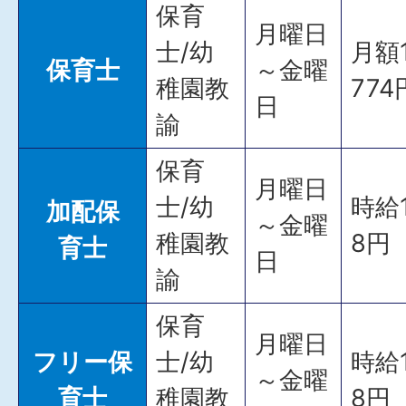
保育
月曜日
士/幼
月額1
保育士
～金曜
稚園教
77
日
諭
保育
月曜日
士/幼
時給1
加配保
～金曜
稚園教
8円
育士
日
諭
保育
月曜日
フリー保
士/幼
時給1
～金曜
育士
稚園教
8円