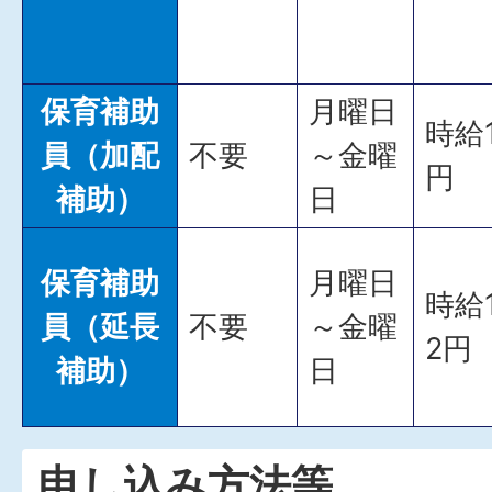
保育補助
月曜日
時給1
員（加配
不要
～金曜
円
補助）
日
保育補助
月曜日
時給1
員（延長
不要
～金曜
2円
補助）
日
申し込み方法等