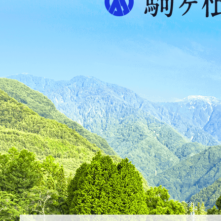
プ
ス
が
ふ
た
つ
映
え
る
ま
ち