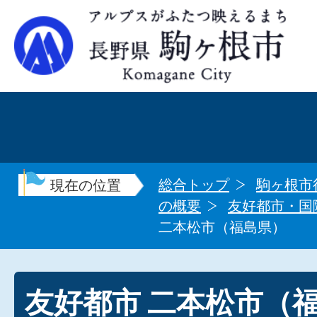
総合トップ
駒ヶ根市
現在の位置
の概要
友好都市・国
二本松市（福島県）
友好都市 二本松市（