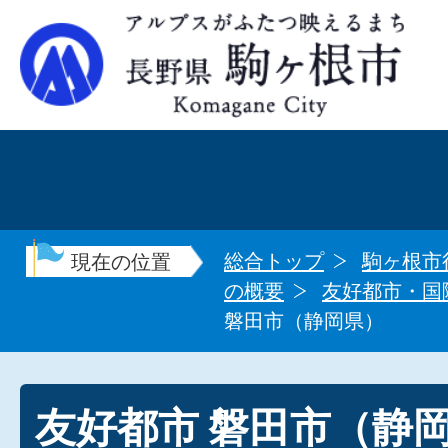
総合トップ
駒ヶ根市
現在の位置
の概要
友好都市・国
磐田市（静岡県）
友好都市 磐田市（静