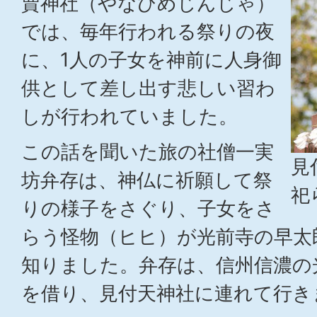
賣神社（やなひめじんじゃ）
では、毎年行われる祭りの夜
に、1人の子女を神前に人身御
供として差し出す悲しい習わ
しが行われていました。
この話を聞いた旅の社僧一実
見
坊弁存は、神仏に祈願して祭
祀
りの様子をさぐり、子女をさ
らう怪物（ヒヒ）が光前寺の早太
知りました。弁存は、信州信濃の
を借り、見付天神社に連れて行き