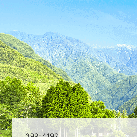
ス
が
ふ
た
つ
映
え
る
ま
ち
駒
〒399-4192