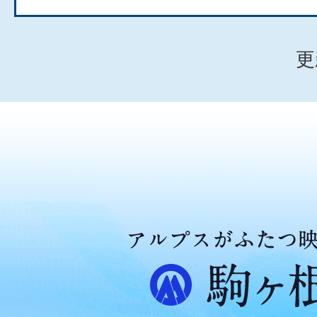
更
ア
ル
プ