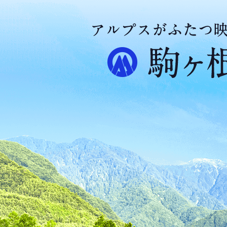
ア
ル
プ
ス
が
ふ
た
つ
映
え