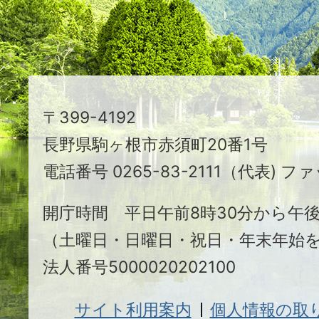
る
ま
ち
駒
〒399-4192
ヶ
長野県駒ヶ根市赤須町20番1号
根
電話番号 0265-83-2111（代表) ファ
市
開庁時間 平日午前8時30分から午後
（土曜日・日曜日・祝日・年末年始
法人番号5000020202100
サイト利用案内
個人情報の取