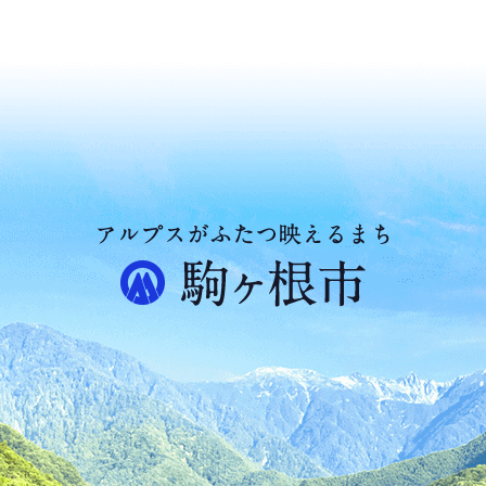
ア
ル
プ
ス
が
ふ
た
つ
映
え
る
ま
ち