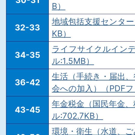
30-31
B）
地域包括支援センター（P
32-33
KB）
ライフサイクルインデ
34-35
ル:1.5MB）
生活（手続き・届出、
36-42
会への加入）（PDFファ
年金税金（国民年金、
43-45
ル:702.7KB）
環境・衛生（水道、ご