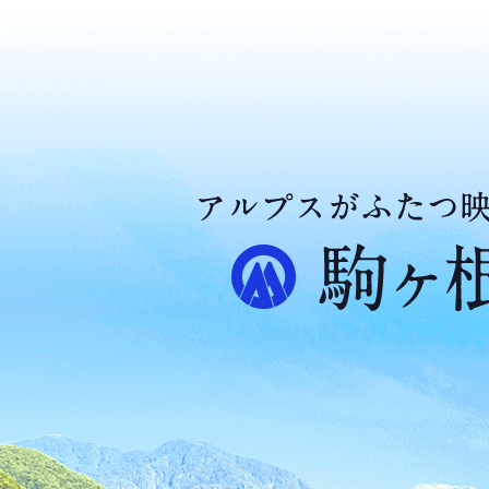
ア
ル
プ
ス
が
ふ
た