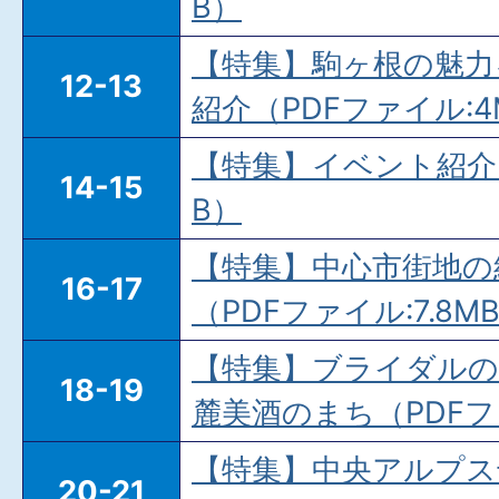
B）
【特集】駒ヶ根の魅力
12-13
紹介（PDFファイル:4
【特集】イベント紹介（
14-15
B）
【特集】中心市街地の
16-17
（PDFファイル:7.8M
【特集】ブライダルの
18-19
麓美酒のまち（PDFファ
【特集】中央アルプス
20-21