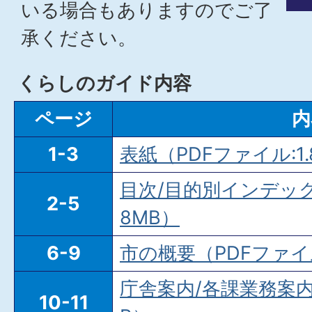
いる場合もありますのでご了
承ください。
くらしのガイド内容
ページ
内
1-3
表紙（PDFファイル:1.
目次/目的別インデック
2-5
8MB）
6-9
市の概要（PDFファイル
庁舎案内/各課業務案内（
10-11