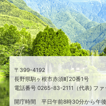
つ
映
え
る
ま
ち
駒
〒399-4192
ヶ
長野県駒ヶ根市赤須町20番1号
根
電話番号 0265-83-2111（代表) ファ
市
開庁時間 平日午前8時30分から午後