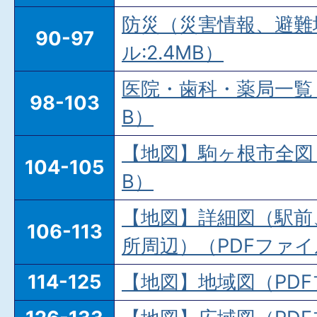
防災（災害情報、避難
90-97
ル:2.4MB）
医院・歯科・薬局一覧（
98-103
B）
【地図】駒ヶ根市全図（
104-105
B）
【地図】詳細図（駅前
106-113
所周辺）（PDFファイル
114-125
【地図】地域図（PDFフ