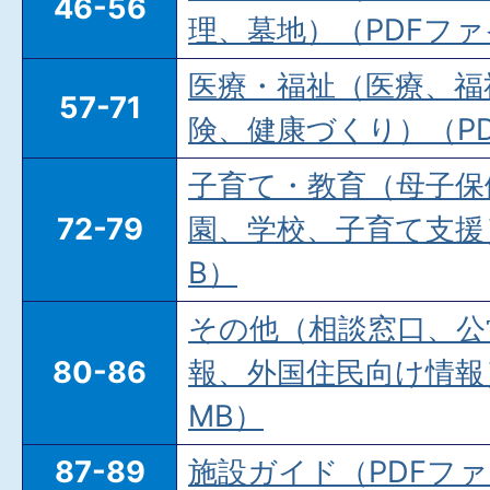
46-56
理、墓地）（PDFファイ
医療・福祉（医療、福
57-71
険、健康づくり）（PDF
子育て・教育（母子保
72-79
園、学校、子育て支援）
B）
その他（相談窓口、公
80-86
報、外国住民向け情報）
MB）
87-89
施設ガイド（PDFファイ