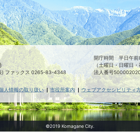
た
つ
映
え
る
ま
ち
駒
ヶ
根
開庁時間 平日午前8
市
号
（土曜日・日曜日・
表) ファックス 0265-83-4348
法人番号500002020
個人情報の取り扱い
市役所案内
ウェブアクセシビリティ
©2019 Komagane City.