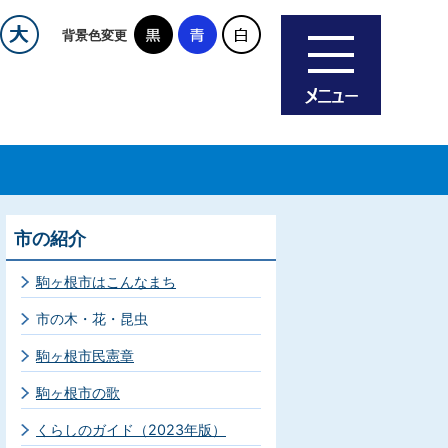
背景色変更
市の紹介
駒ヶ根市はこんなまち
市の木・花・昆虫
駒ヶ根市民憲章
駒ヶ根市の歌
くらしのガイド（2023年版）