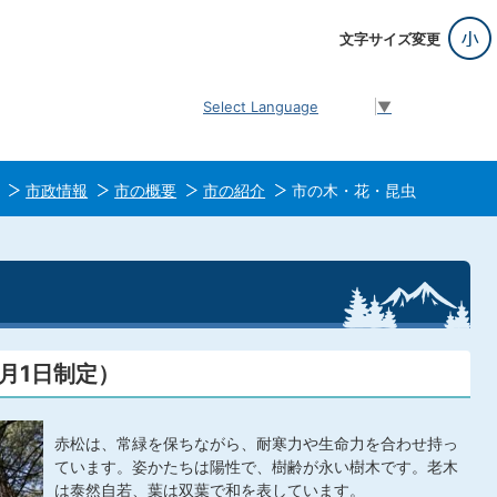
文字サイズ変更
Select Language
▼
市政情報
市の概要
市の紹介
市の木・花・昆虫
月1日制定）
赤松は、常緑を保ちながら、耐寒力や生命力を合わせ持っ
ています。姿かたちは陽性で、樹齢が永い樹木です。老木
は泰然自若、葉は双葉で和を表しています。