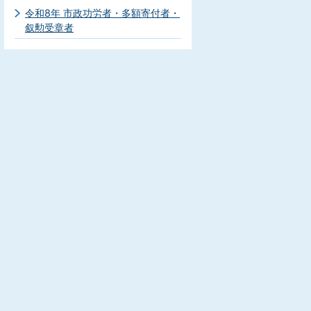
令和8年 市政功労者・多額寄付者・
叙勲受章者