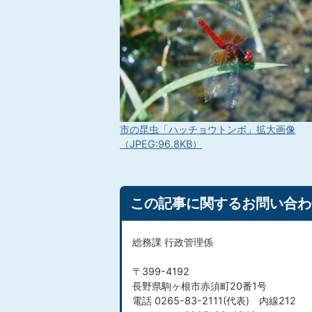
市の昆虫「ハッチョウトンボ」拡大画像
（JPEG:96.8KB）
この記事に関するお問い合わ
総務課 行政管理係
〒399-4192
長野県駒ヶ根市赤須町20番1号
電話 0265-83-2111(代表) 内線212