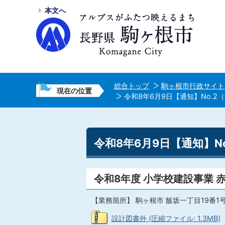
本文へ
総合トップ
駒ヶ根市行政サイト
現在の位置
令和8年6月9日【通知】No.2
令和8年6月9日【通知】N
令和8年度 小学校建設事業
【業務箇所】 駒ヶ根市 飯坂一丁目19番1
設計図書外 (圧縮ファイル: 1.3MB)