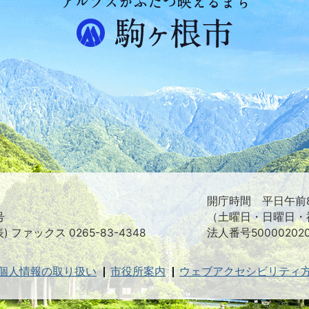
ア
ル
プ
ス
が
ふ
た
つ
映
え
る
ま
ち
駒
ヶ
根
開庁時間 平日午前8
市
号
（土曜日・日曜日・
表) ファックス 0265-83-4348
法人番号500002020
個人情報の取り扱い
市役所案内
ウェブアクセシビリティ