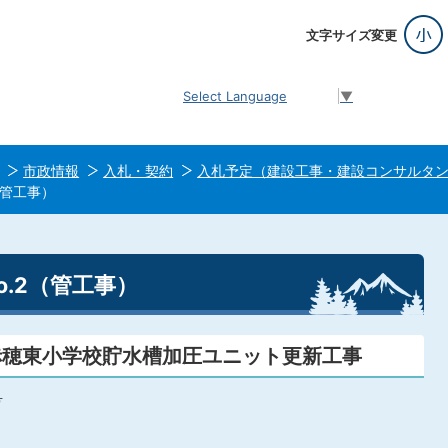
文字サイズ変更
Select Language
▼
市政情報
入札・契約
入札予定（建設工事・建設コンサルタ
（管工事）
o.2（管工事）
 赤穂東小学校貯水槽加圧ユニット更新工事
号