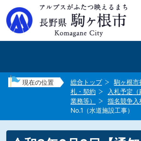
総合トップ
駒ヶ根市
現在の位置
札・契約
入札予定（
業務等）
指名競争入
No.1（水道施設工事）