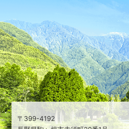
が
ふ
た
つ
映
え
る
ま
ち
駒
〒399-4192
ヶ