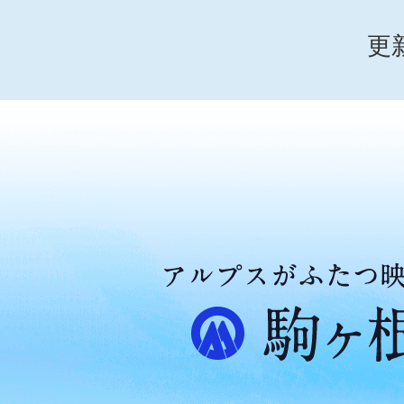
更
ア
ル
プ
ス