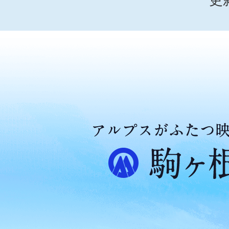
ア
ル
プ
ス
が