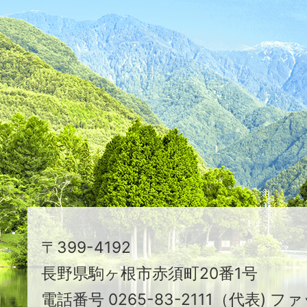
ふ
た
つ
映
え
る
ま
ち
駒
〒399-4192
ヶ
長野県駒ヶ根市赤須町20番1号
根
電話番号 0265-83-2111（代表) ファ