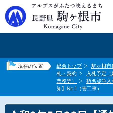
総合トップ
駒ヶ根市
現在の位置
札・契約
入札予定（
業務等）
指名競争入
知】No.1（管工事）