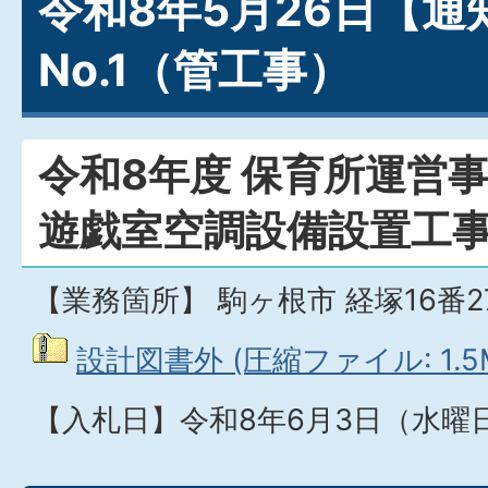
令和8年5月26日【通
No.1（管工事）
令和8年度 保育所運営事
遊戯室空調設備設置工
【業務箇所】 駒ヶ根市 経塚16番2
設計図書外 (圧縮ファイル: 1.5
【入札日】令和8年6月3日（水曜