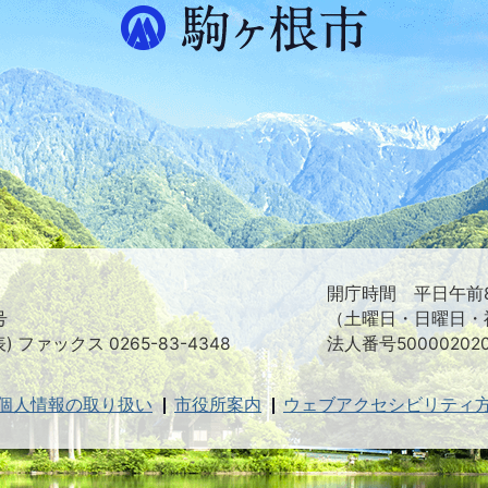
プ
ス
が
ふ
た
つ
映
え
る
ま
ち
駒
ヶ
根
開庁時間 平日午前8
市
号
（土曜日・日曜日・
表) ファックス 0265-83-4348
法人番号500002020
個人情報の取り扱い
市役所案内
ウェブアクセシビリティ