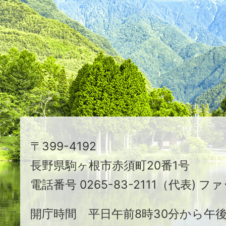
つ
映
え
る
ま
ち
駒
〒399-4192
ヶ
長野県駒ヶ根市赤須町20番1号
根
電話番号 0265-83-2111（代表) ファ
市
開庁時間 平日午前8時30分から午後