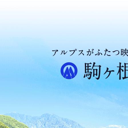
ア
ル
プ
ス
が
ふ
た