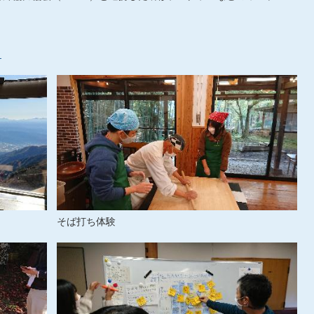
）
そば打ち体験