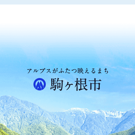
ア
ル
プ
ス
が
ふ
た
つ
映
え
る
ま