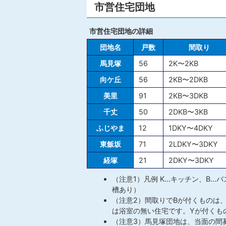
市営住宅団地
市営住宅団地の詳細
団地名
戸数
間取り
馬見塚
56
2K〜2KB
向ケ丘
56
2KB〜2DKB
美里
91
2KB〜3DKB
千丈
50
2DKB〜3KB
ふじやま
12
1DKY〜4DKY
東飯坂
71
2LDKY〜3DKY
経塚
21
2DKY〜3DKY
（注意1）凡例 K…キッチン、B…
槽あり）
（注意2）間取りでBが付くものは
は浴室の無い住宅です。Yが付くも
（注意3）馬見塚団地は、当面の間