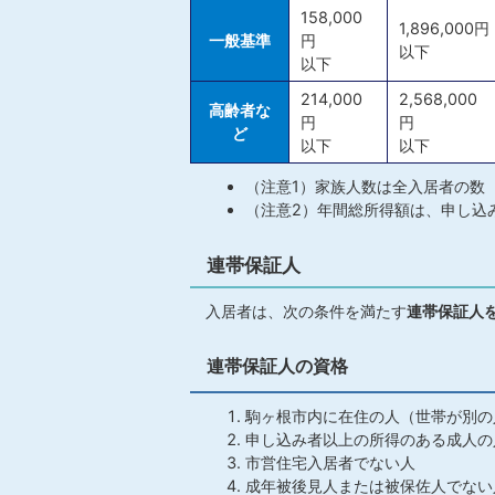
158,000
1,896,000円
一般基準
円
以下
以下
214,000
2,568,000
高齢者な
円
円
ど
以下
以下
（注意1）家族人数は全入居者の数
（注意2）年間総所得額は、申し込
連帯保証人
入居者は、次の条件を満たす
連帯保証人
連帯保証人の資格
駒ヶ根市内に在住の人（世帯が別の
申し込み者以上の所得のある成人の
市営住宅入居者でない人
成年被後見人または被保佐人でない