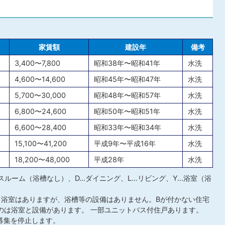
家賃額
建設年
備考
3,400〜7,800
昭和38年〜昭和41年
水洗
4,600〜14,600
昭和45年〜昭和47年
水洗
5,700〜30,000
昭和48年〜昭和57年
水洗
6,800〜24,600
昭和50年〜昭和51年
水洗
6,600〜28,400
昭和33年〜昭和34年
水洗
15,100〜41,200
平成9年〜平成16年
水洗
18,200〜48,000
平成28年
水洗
バスルーム（浴槽なし）、D…ダイニング、L…リビング、Y…浴室（浴
、浴室はありますが、浴槽等の設備はありません。Bが付かない住宅
のは浴室と設備があります。 一部ユニットバス付住戸あります。
募集を停止します。