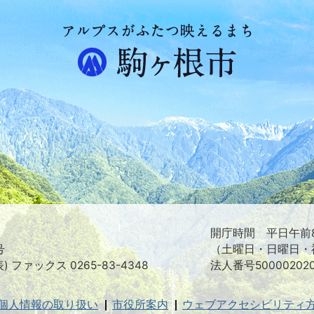
ア
ル
プ
ス
が
ふ
た
つ
映
え
る
ま
ち
駒
ヶ
根
開庁時間 平日午前8
市
号
（土曜日・日曜日・
表) ファックス 0265-83-4348
法人番号500002020
個人情報の取り扱い
市役所案内
ウェブアクセシビリティ