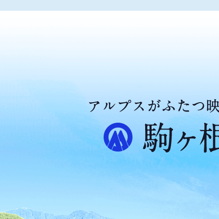
ア
ル
プ
ス
が
ふ