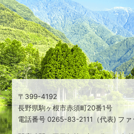
た
つ
映
え
る
ま
ち
駒
〒399-4192
ヶ
長野県駒ヶ根市赤須町20番1号
根
電話番号 0265-83-2111（代表) ファ
市