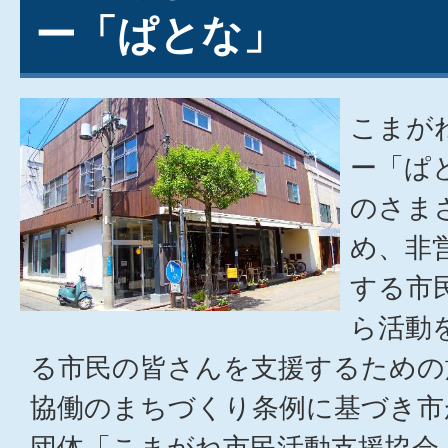
ー「ぱとな」
こまが
ー「ぱ
のさま
め、非
する市
ら活動
る市民の皆さんを支援するための
協働のまちづくり条例に基づき市
団体「こまがね市民活動支援協会