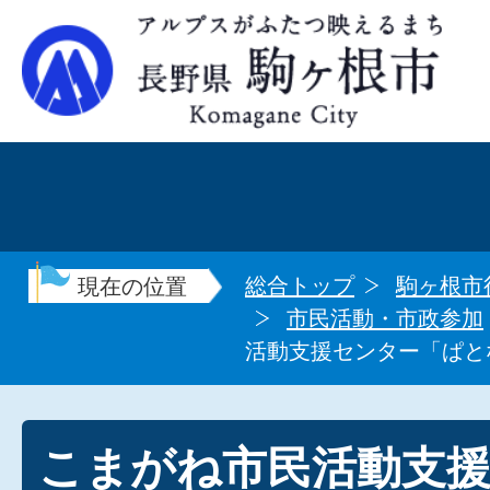
総合トップ
駒ヶ根市
現在の位置
市民活動・市政参加
活動支援センター「ぱと
こまがね市民活動支