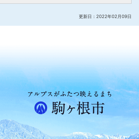
更新日：2022年02月09日
ア
ル
プ
ス
が
ふ
た
つ