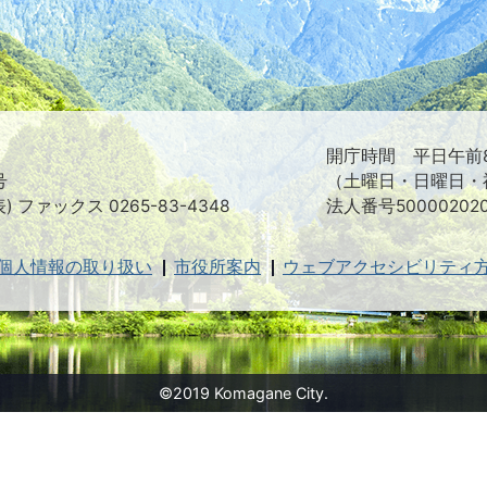
映
え
る
ま
ち
駒
ヶ
根
開庁時間 平日午前8
市
号
（土曜日・日曜日・
表) ファックス 0265-83-4348
法人番号500002020
個人情報の取り扱い
市役所案内
ウェブアクセシビリティ
©2019 Komagane City.