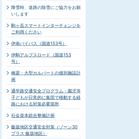
降雪時、道路の除雪にご協力をお願
いします
駒ヶ岳スマートインターチェンジを
ご利用ください
伊南バイパス（国道153号）
伊駒アルプスロード（国道153
号）
橋梁・大型カルバートの個別施設計
画
通学路交通安全プログラム・園児等
子どもが日常的に集団で移動する経
路における対策必要箇所
社会資本総合整備計画
飯坂地区交通安全対策（ゾーン30
プラス 飯坂地区）