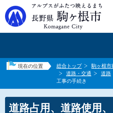
総合トップ
駒ヶ根市
現在の位置
道路・交通
道路
工事の手続き
道路占用、道路使用、