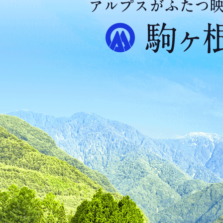
ア
ル
プ
ス
が
ふ
た
つ
映
え
る