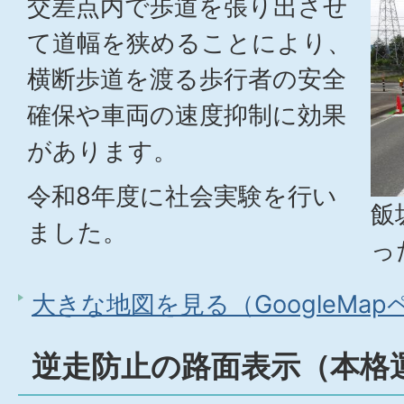
交差点内で歩道を張り出させ
て道幅を狭めることにより、
横断歩道を渡る歩行者の安全
確保や車両の速度抑制に効果
があります。
令和8年度に社会実験を行い
飯
ました。
っ
大きな地図を見る（GoogleMa
逆走防止の路面表示（本格