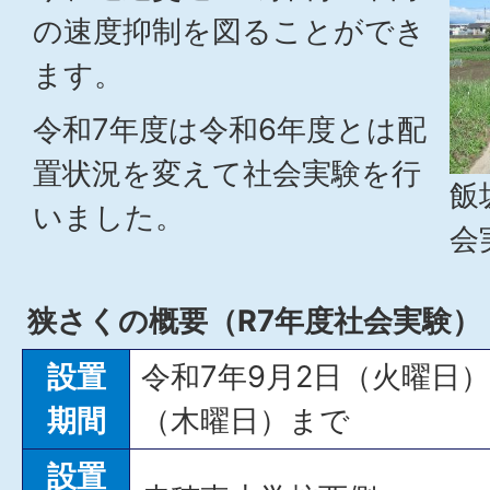
の速度抑制を図ることができ
ます。
令和7年度は令和6年度とは配
置状況を変えて社会実験を行
飯
いました。
会
狭さくの概要（R7年度社会実験）
設置
令和7年9月2日（火曜日）
期間
（木曜日）まで
設置