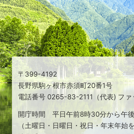
映
え
る
ま
ち
駒
〒399-4192
ヶ
長野県駒ヶ根市赤須町20番1号
根
電話番号 0265-83-2111（代表) ファ
市
開庁時間 平日午前8時30分から午後
（土曜日・日曜日・祝日・年末年始