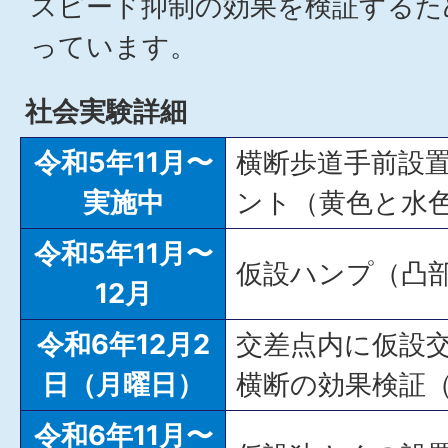
スピード抑制の効果を検証するた
っています。
社会実験詳細
令和5年11月〜
横断歩道手前設
実施中
ント（黄色と水
令和5年11月〜
仮設ハンプ（凸
12月
令和6年12月2
交差点内に仮設
日（月曜日）
横断の効果検証（
令和6年11月〜