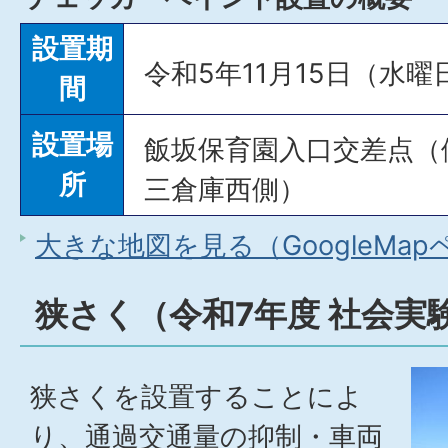
設置期
令和5年11月15日（水
間
設置場
飯坂保育園入口交差点（
所
三倉庫西側）
大きな地図を見る（GoogleMa
狭さく（令和7年度 社会実
狭さくを設置することによ
り、通過交通量の抑制・車両