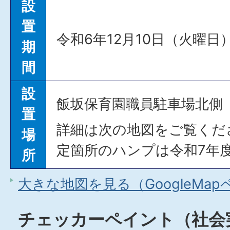
設
置
令和6年12月10日（火曜
期
間
設
飯坂保育園職員駐車場北側
置
詳細は次の地図をご覧くだ
場
定箇所のハンプは令和7年
所
大きな地図を見る（GoogleMa
チェッカーペイント（社会