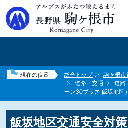
総合トップ
駒ヶ根市
現在の位置
道路・交通
道路
ーン30プラス 飯坂地区
飯坂地区交通安全対策