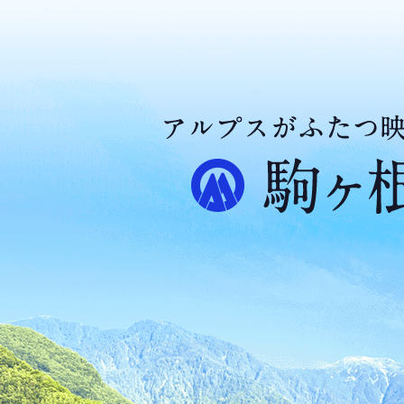
ア
ル
プ
ス
が
ふ
た
つ