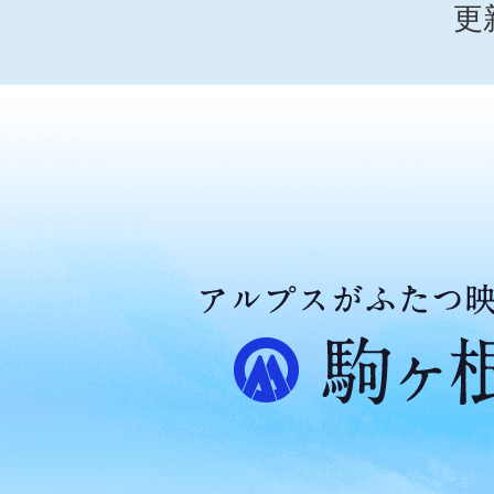
更
ア
ル
プ
ス
が