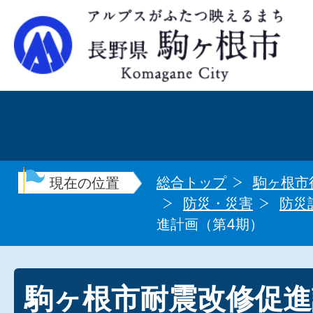
総合トップ
駒ヶ根市
現在の位置
防災・災害
防災
進計画（第4期）
駒ヶ根市耐震改修促進