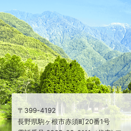
ふ
た
つ
映
え
る
ま
ち
駒
〒399-4192
ヶ
長野県駒ヶ根市赤須町20番1号
根