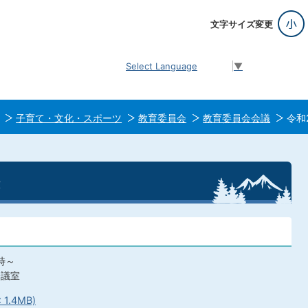
文字サイズ変更
Select Language
▼
子育て・文化・スポーツ
教育委員会
教育委員会会議
令和
時～
会議室
1.4MB)