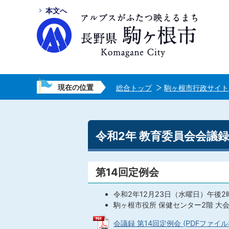
本文へ
現在の位置
総合トップ
駒ヶ根市行政サイト
令和2年 教育委員会会議録
第14回定例会
令和2年12月23日（水曜日）午後2
駒ヶ根市役所 保健センター2階 大
会議録 第14回定例会 (PDFファイル: 