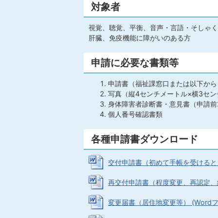
対象者
視覚、聴覚、平衡、音声・言語・そしゃく
肝臓、免疫機能に障がいのある方
申請に必要な書類等
申請書（福祉課窓口または以下から
写真（縦4センチメートル×横3セン
身体障害者診断書・意見書（申請前
個人番号確認書類
各種申請書ダウンロード
交付申請書（初めて手帳を受けるとき） (
再交付申請書（程度変更、再認定、紛失、
変更届書（居住地変更等） (Wordファイ