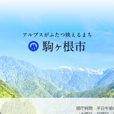
ア
ル
プ
ス
が
ふ
た
つ
映
え
る
ま
ち
駒
ヶ
根
開庁時間 平日午前8
市