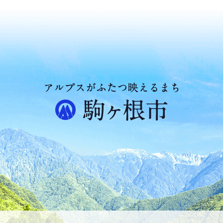
ア
ル
プ
ス
が
ふ
た
つ
映
え
る
ま
ち
駒
ヶ