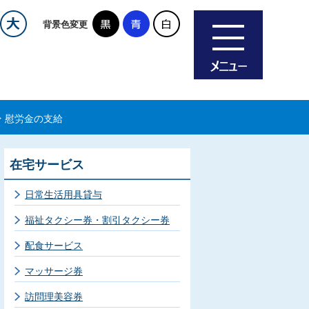
背景色変更
慰労金の支給
在宅サービス
日常生活用具貸与
福祉タクシー券・割引タクシー券
配食サービス
マッサージ券
訪問理美容券