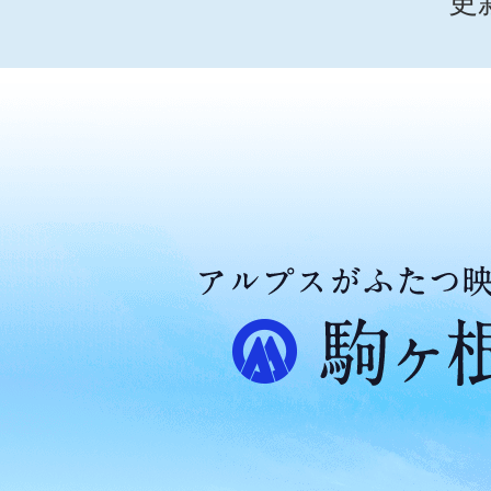
更
ア
ル
プ
ス
が