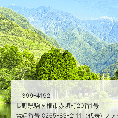
ふ
た
つ
映
え
る
ま
ち
駒
〒399-4192
ヶ
長野県駒ヶ根市赤須町20番1号
根
電話番号 0265-83-2111（代表) ファ