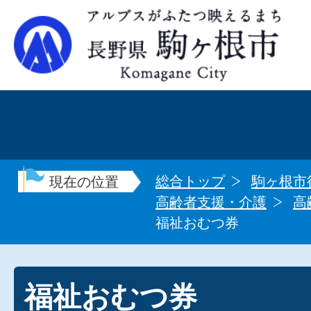
総合トップ
駒ヶ根市
現在の位置
高齢者支援・介護
高
福祉おむつ券
福祉おむつ券