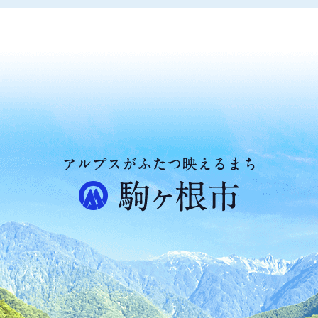
ア
ル
プ
ス
が
ふ
た
つ
映
え
る
ま