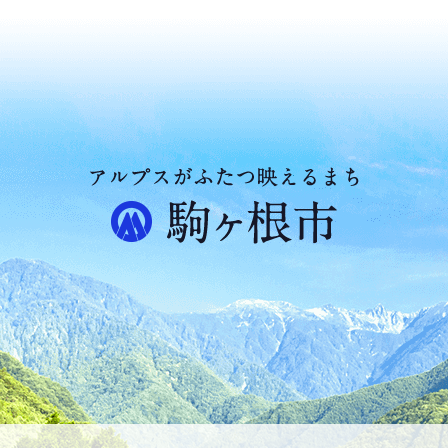
ア
ル
プ
ス
が
ふ
た
つ
映
え
る
ま
ち
駒
ヶ