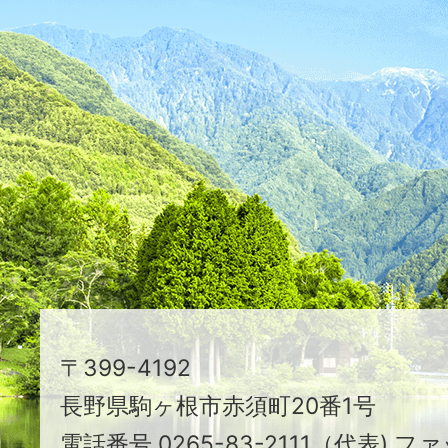
ふ
た
つ
映
え
る
ま
ち
駒
〒399-4192
ヶ
長野県駒ヶ根市赤須町20番1号
根
電話番号 0265-83-2111（代表) ファ