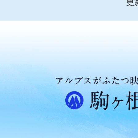
更
ア
ル
プ
ス
が