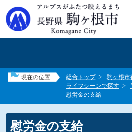
総合トップ
駒ヶ根市
現在の位置
ライフシーンで探す
慰労金の支給
慰労金の支給