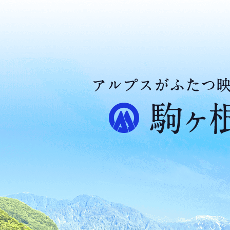
ア
ル
プ
ス
が
ふ
た