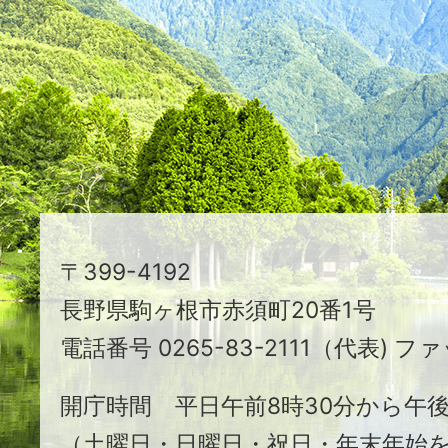
つ
映
え
る
ま
ち
駒
〒399-4192
ヶ
長野県駒ヶ根市赤須町20番1号
根
電話番号 0265-83-2111（代表) ファ
市
開庁時間 平日午前8時30分から午後
（土曜日・日曜日・祝日・年末年始