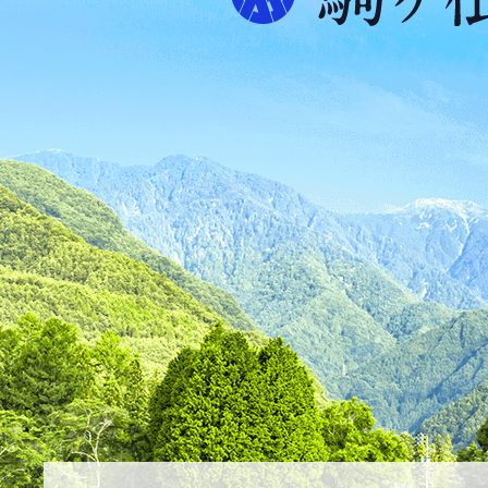
プ
ス
が
ふ
た
つ
映
え
る
ま
ち