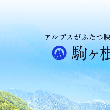
ア
ル
プ
ス
が
ふ
た
つ