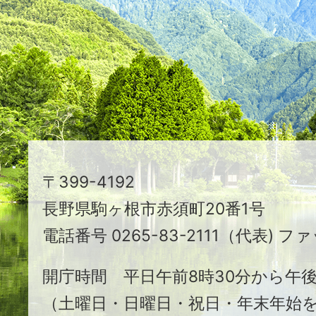
映
え
る
ま
ち
駒
〒399-4192
ヶ
長野県駒ヶ根市赤須町20番1号
根
電話番号 0265-83-2111（代表) ファ
市
開庁時間 平日午前8時30分から午後
（土曜日・日曜日・祝日・年末年始