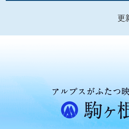
更
ア
ル
プ
ス