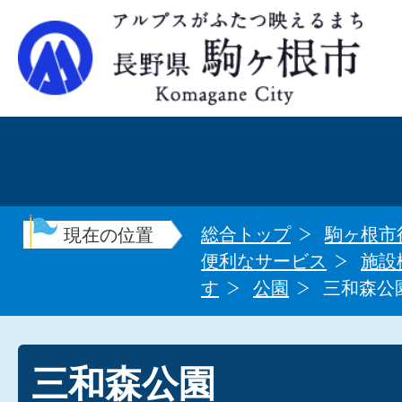
総合トップ
駒ヶ根市
現在の位置
便利なサービス
施設
す
公園
三和森公
三和森公園