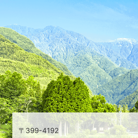
が
ふ
た
つ
映
え
る
ま
ち
駒
〒399-4192
ヶ