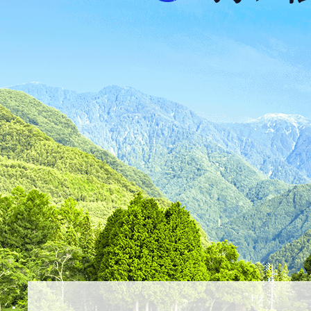
ス
が
ふ
た
つ
映
え
る
ま
ち
駒