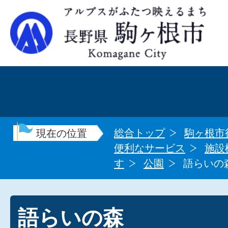
総合トップ
駒ヶ根市
現在の位置
便利なサービス
施設
す
公園
語らいの
語らいの森