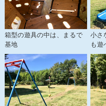
箱型の遊具の中は、まるで
小さ
基地
も遊