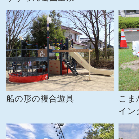
船の形の複合遊具
こま
イン