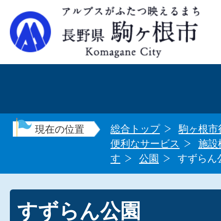
総合トップ
駒ヶ根市
現在の位置
便利なサービス
施設
す
公園
すずらん
すずらん公園