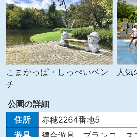
こまかっぱ・しっぺいベン
人気
チ
公園の詳細
住所
赤穂2264番地5
遊具
複合遊具、ブランコ、ス