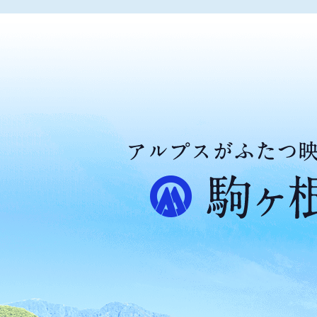
ア
ル
プ
ス
が
ふ