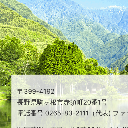
た
つ
映
え
る
ま
ち
駒
〒399-4192
ヶ
長野県駒ヶ根市赤須町20番1号
根
電話番号 0265-83-2111（代表) ファ
市