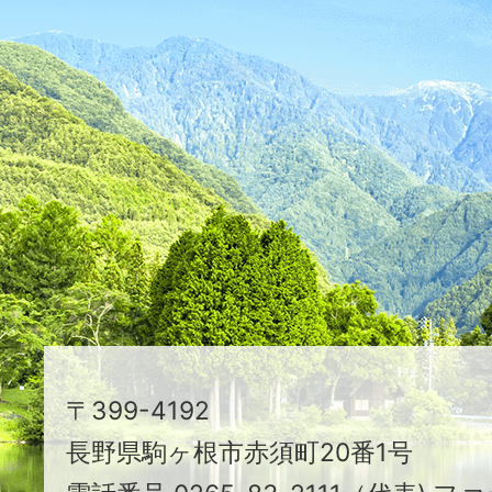
ふ
た
つ
映
え
る
ま
ち
駒
〒399-4192
ヶ
長野県駒ヶ根市赤須町20番1号
根