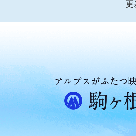
更
ア
ル
プ
ス
が