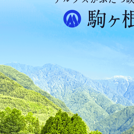
ア
ル
プ
ス
が
ふ
た
つ
映
え
る
ま