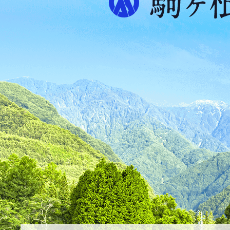
プ
ス
が
ふ
た
つ
映
え
る
ま
ち