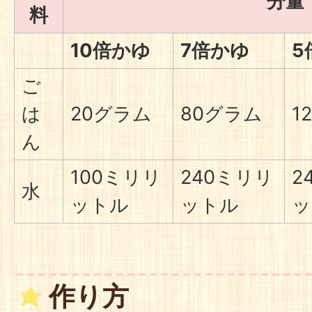
分量
料
10倍かゆ
7倍かゆ
5
ご
は
20グラム
80グラム
1
ん
100ミリリ
240ミリリ
2
水
ットル
ットル
ッ
作り方