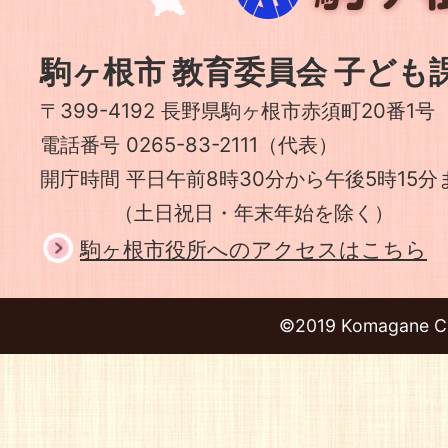
根
市
駒ヶ根市 教育委員会 子ども
〒399-4192 長野県駒ヶ根市赤須町20番1号
電話番号 0265-83-2111（代表）
開庁時間 平日午前8時30分から午後5時15分
（土日祝日・年末年始を除く）
駒ヶ根市役所へのアクセスはこちら
©2019 Komagane Ci