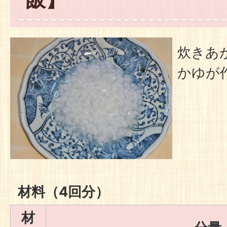
炊きあ
かゆが
材料（4回分）
材