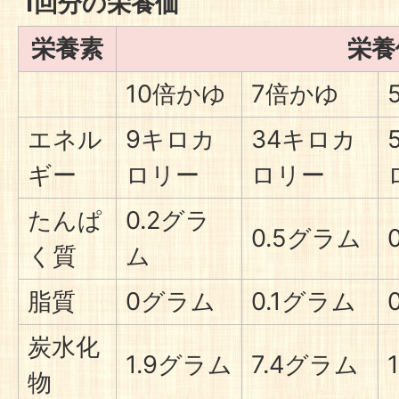
1回分の栄養価
栄養素
栄養
10倍かゆ
7倍かゆ
エネル
9キロカ
34キロカ
ギー
ロリー
ロリー
たんぱ
0.2グラ
0.5グラム
く質
ム
脂質
0グラム
0.1グラム
炭水化
1.9グラム
7.4グラム
物