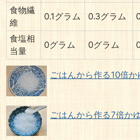
食物繊
0.1グラム
0.3グラム
維
食塩相
0グラム
0グラム
当量
ごはんから作る10倍か
ごはんから作る7倍か