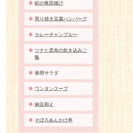
鮭の竜田揚げ
照り焼き豆腐ハンバーグ
カレーチャンプルー
ツナと昆布の炊き込みご
飯
春雨サラダ
ワンタンスープ
納豆和え
そぼろあんかけ丼