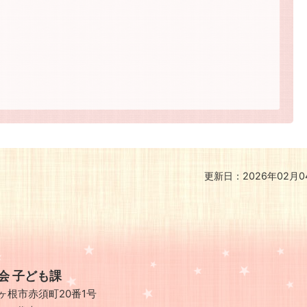
更新日：2026年02月0
会 子ども課
県駒ヶ根市赤須町20番1号