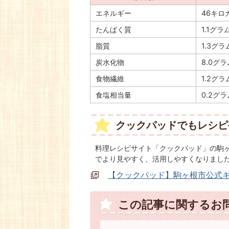
エネルギー
46キロ
たんぱく質
1.1グラ
脂質
1.3グラ
炭水化物
8.0グラ
食物繊維
1.2グラ
食塩相当量
0.2グラ
クックパッドでもレシピ
料理レシピサイト「クックパッド」の駒
でより見やすく、活用しやすくなりまし
【クックパッド】駒ヶ根市公式
この記事に関するお