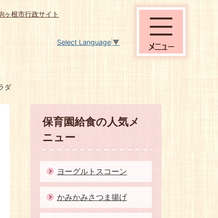
駒ヶ根市行政サイト
Select Language
▼
ラダ
保育園給食の人気メ
ニュー
ヨーグルトスコーン
かみかみさつま揚げ