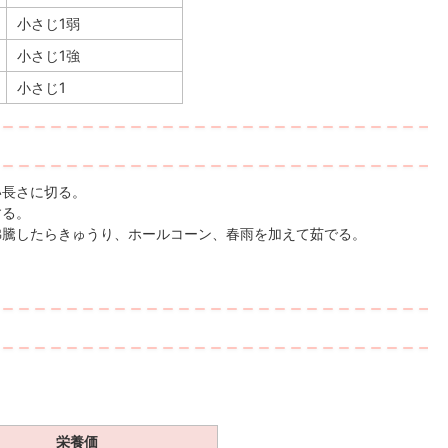
小さじ1弱
小さじ1強
小さじ1
い長さに切る。
する。
沸騰したらきゅうり、ホールコーン、春雨を加えて茹でる。
栄養価