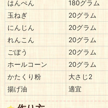
はんぺん
180グラム
玉ねぎ
20グラム
にんじん
20グラム
れんこん
20グラム
ごぼう
20グラム
ホールコーン
20グラム
かたくり粉
大さじ2
揚げ油
適宜