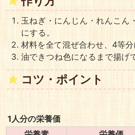
作り方
玉ねぎ・にんじん・れんこん
にする。
材料を全て混ぜ合わせ、4等分
油できつね色になるまで揚げ
コツ・ポイント
1人分の栄養価
栄養素
栄養価