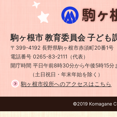
駒
ヶ
根
市
駒ヶ根市 教育委員会 子ども
〒399-4192 長野県駒ヶ根市赤須町20番1号
電話番号 0265-83-2111（代表）
開庁時間 平日午前8時30分から午後5時15分
（土日祝日・年末年始を除く）
駒ヶ根市役所へのアクセスはこちら
©2019 Komagane Ci