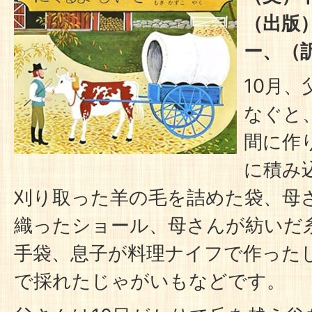
（出版
ー、（
10月
なぐと
間に作
に積み
刈り取った羊の毛を詰めた袋、母
織ったショール、母さんが紡いだ
手袋、息子が料理ナイフで作った
で採れたじゃがいもなどです。