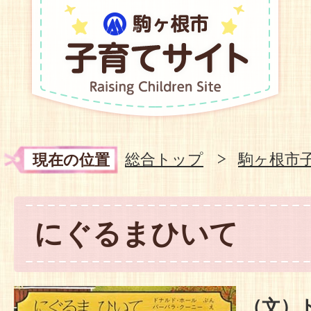
総合トップ
駒ヶ根市
現在の位置
にぐるまひいて
（文）