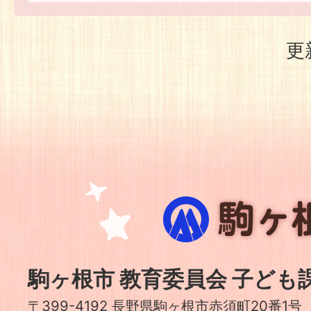
更
駒
ヶ
根
市
駒ヶ根市 教育委員会 子ども
〒399-4192 長野県駒ヶ根市赤須町20番1号