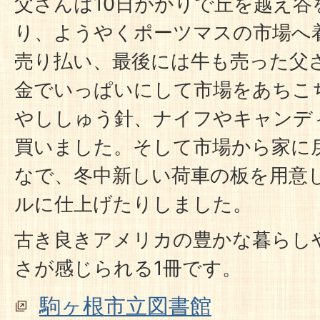
父さんは10日がかりで丘を越え谷
り、ようやくポーツマスの市場へ
売り払い、最後には牛も売った父
金でいっぱいにして市場をあちこ
やししゅう針、ナイフやキャンデ
買いました。そして市場から家に
なで、冬中新しい荷車の板を用意
ルに仕上げたりしました。
古き良きアメリカの豊かな暮らし
さが感じられる1冊です。
駒ヶ根市立図書館