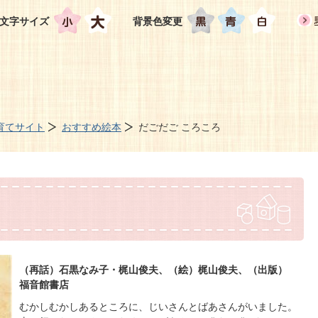
文字サイズ
背景色変更
育てサイト
おすすめ絵本
だごだご ころころ
（再話）石黒なみ子・梶山俊夫、（絵）梶山俊夫、（出版）
福音館書店
むかしむかしあるところに、じいさんとばあさんがいました。