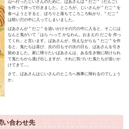
山へ行ったじいさんのために、ばあさんは " だご "（だんご）
を作って持って行きました。ところが、じいさんが " だご " を
食べようとすると、ぽろりと落ちてころころ転がり、" だご "
は暗い穴の中に入ってしまいました。
ばあさんが " だご " を追いかけその穴の中に入ると、そこには
なんと鬼がいて「はら へって かなわん。おまえの だごを 作っ
てくれ」と言います。ばあさんが、怯えながらも " だご " を作
ると、鬼たちは喜び、次の日もその次の日も、ばあさんを引き
留めました。家に帰りたいばあさんは、ある生き物に助けられ
て鬼たちから逃げ出しますが、それに気づいた鬼たちが追いか
けてきて…。
さて、ばあさんはじいさんのところへ無事に帰れるのでしょう
か。
問い合わせ先