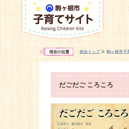
総合トップ
駒ヶ根市子
現在の位置
だごだご ころころ