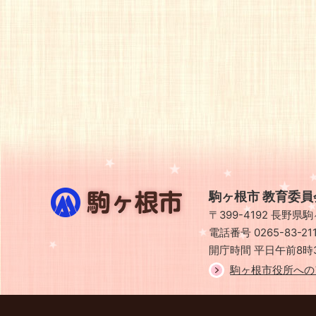
駒
駒ヶ根市 教育委員
ヶ
〒399-4192 長野
根
市
電話番号 0265-83-2
開庁時間 平日午前8時
駒ヶ根市役所への