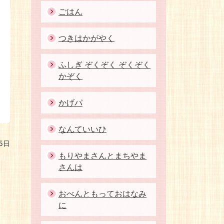
ごはん
つきはかがやく
ふしぎ ぞくぞく ぞくぞく
かぞく
かげパ
なんていいひ
5日
もりやまさんとまちやま
さんは
おべんともっておはなみ
に