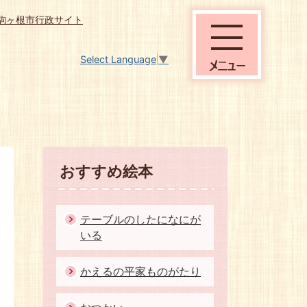
駒ヶ根市行政サイト
Select Language
▼
おすすめ絵本
テーブルのしたになにが
いる
かえるの平家ものがたり