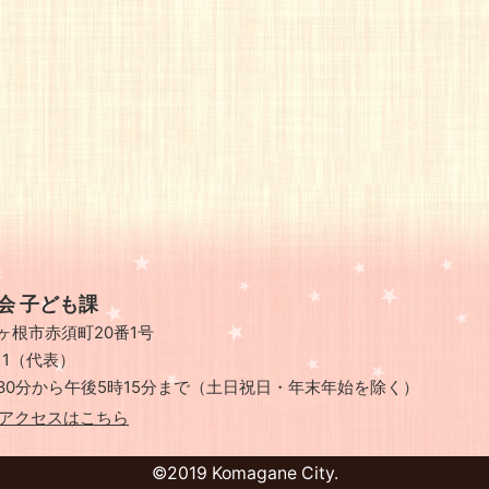
会 子ども課
県駒ヶ根市赤須町20番1号
111（代表）
30分から午後5時15分まで
（土日祝日・年末年始を除く）
アクセスはこちら
©2019 Komagane City.