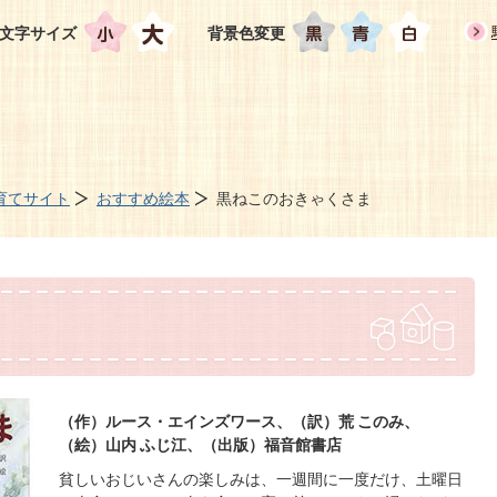
文字サイズ
背景色変更
育てサイト
おすすめ絵本
黒ねこのおきゃくさま
（作）ルース・エインズワース、（訳）荒 このみ、
（絵）山内 ふじ江、（出版）福音館書店
貧しいおじいさんの楽しみは、一週間に一度だけ、土曜日