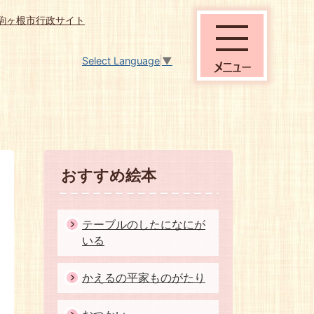
駒ヶ根市行政サイト
Select Language
▼
おすすめ絵本
テーブルのしたになにが
いる
かえるの平家ものがたり