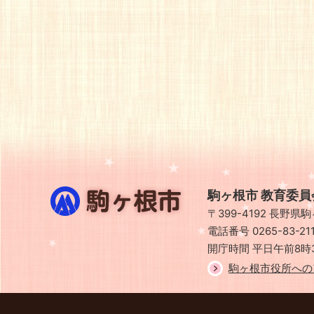
駒
駒ヶ根市 教育委員
ヶ
〒399-4192 長野
根
市
電話番号 0265-83-2
開庁時間 平日午前8時
駒ヶ根市役所への