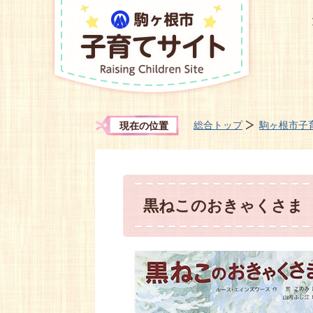
総合トップ
駒ヶ根市子
現在の位置
黒ねこのおきゃくさま