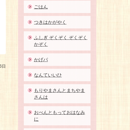
ごはん
つきはかがやく
ふしぎ ぞくぞく ぞくぞく
かぞく
かげパ
6日
なんていいひ
もりやまさんとまちやま
さんは
おべんともっておはなみ
に