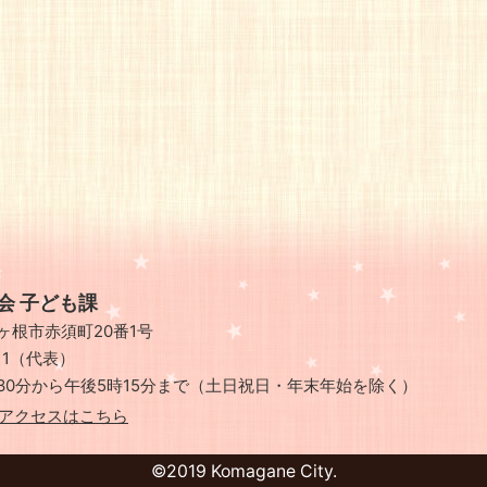
会 子ども課
県駒ヶ根市赤須町20番1号
111（代表）
30分から午後5時15分まで
（土日祝日・年末年始を除く）
アクセスはこちら
©2019 Komagane City.