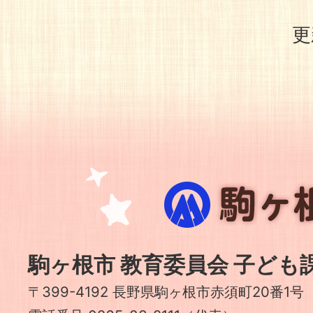
更
駒
ヶ
根
市
駒ヶ根市 教育委員会 子ども
〒399-4192 長野県駒ヶ根市赤須町20番1号