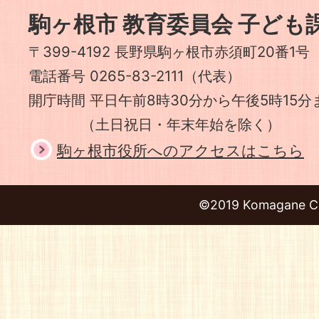
市
駒ヶ根市 教育委員会 子ども
〒399-4192 長野県駒ヶ根市赤須町20番1号
電話番号 0265-83-2111（代表）
開庁時間 平日午前8時30分から午後5時15分
（土日祝日・年末年始を除く）
駒ヶ根市役所へのアクセスはこちら
©2019 Komagane Ci