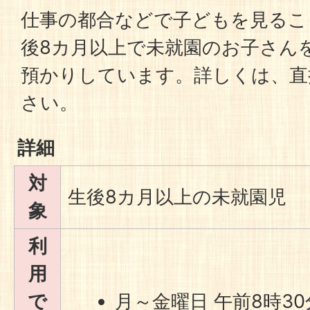
仕事の都合などで子どもを見るこ
後8カ月以上で未就園のお子さん
預かりしています。詳しくは、直
さい。
詳細
対
生後8カ月以上の未就園児
象
利
用
で
月～金曜日 午前8時3