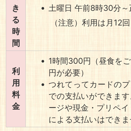
き
土曜日 午前8時30分
る
（注意）利用は月12回
時
間
1時間300円（昼食を
利
円が必要）
用
つれてってカードのプ
料
での支払いができます
金
ージや現金・プリペイ
による支払いはできま