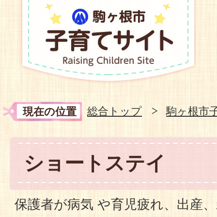
総合トップ
駒ヶ根市
現在の位置
ショートステイ
保護者が病気 や育児疲れ、出産