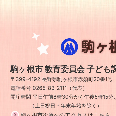
駒
ヶ
根
市
駒ヶ根市 教育委員会 子ども
〒399-4192 長野県駒ヶ根市赤須町20番1号
電話番号 0265-83-2111（代表）
開庁時間 平日午前8時30分から午後5時15分
（土日祝日・年末年始を除く）
駒ヶ根市役所へのアクセスはこちら