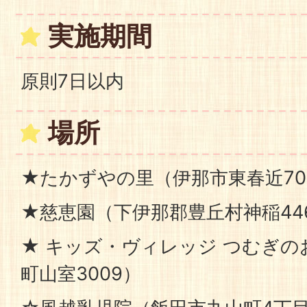
実施期間
原則7日以内
場所
★たかずやの里（伊那市東春近70
★慈恵園（下伊那郡豊丘村神稲446
★ キッズ・ヴィレッジ つむぎ
町山室3009）