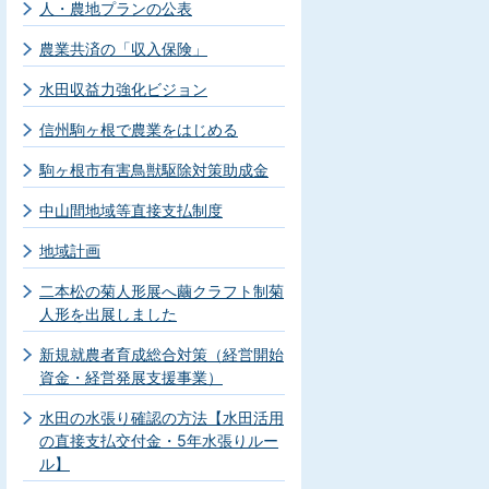
人・農地プランの公表
農業共済の「収入保険」
水田収益力強化ビジョン
信州駒ヶ根で農業をはじめる
駒ヶ根市有害鳥獣駆除対策助成金
中山間地域等直接支払制度
地域計画
二本松の菊人形展へ繭クラフト制菊
人形を出展しました
新規就農者育成総合対策（経営開始
資金・経営発展支援事業）
水田の水張り確認の方法【水田活用
の直接支払交付金・5年水張りルー
ル】