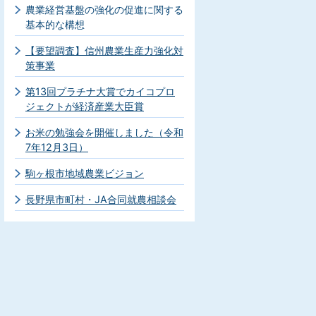
農業経営基盤の強化の促進に関する
基本的な構想
【要望調査】信州農業生産力強化対
策事業
第13回プラチナ大賞でカイコプロ
ジェクトが経済産業大臣賞
お米の勉強会を開催しました（令和
7年12月3日）
駒ヶ根市地域農業ビジョン
長野県市町村・JA合同就農相談会