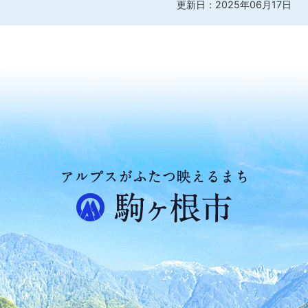
更新日：2025年06月17日
ア
ル
プ
ス
が
ふ
た
つ
映
え
る