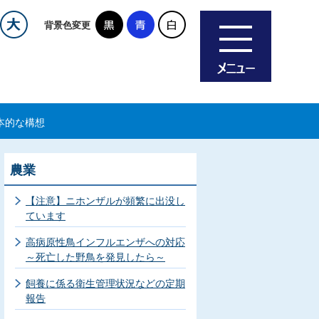
背景色変更
本的な構想
農業
【注意】ニホンザルが頻繁に出没し
ています
高病原性鳥インフルエンザへの対応
～死亡した野鳥を発見したら～
飼養に係る衛生管理状況などの定期
報告